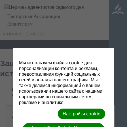
Пасторская Ассоциация |
Евангелизм
ПОИСК
МЕНЮ
Защита библейской
Мы используем файлы cookie для
персонализации контента и рекламы,
истины
предоставления функций социальных
сетей и анализа нашего трафика. Мы
также делимся информацией о вашем
Название/
Дата
использовании нашего сайта с нашими
Ссылка для
Описание
файла
партнерами по социальным сетям,
скачивания
рекламе и аналитике.
Настройки cookie
№9 "Слово Твое
27/11/2024
-
есть истина" (pdf)