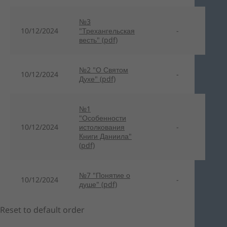
№3
10/12/2024
"Трехангельская
-
весть" (pdf)
№2 "О Святом
10/12/2024
-
Духе" (pdf)
№1
"Особенности
10/12/2024
истолкования
-
Книги Даниила"
(pdf)
№7 "Понятие о
10/12/2024
-
душе" (pdf)
Reset to default order