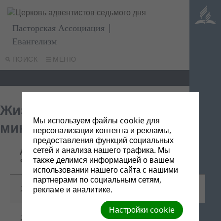
Пасторская Ассоциация |
Евангелизм
ПОИСК
МЕНЮ
Жизнь как праздник (15
Мы используем файлы cookie для
мин)
персонализации контента и рекламы,
предоставления функций социальных
сетей и анализа нашего трафика. Мы
Дата
Название/Ссылка
Описание
также делимся информацией о вашем
файла
для скачивания
использовании нашего сайта с нашими
партнерами по социальным сетям,
29/03/2022
Слайд01.jpg
-
рекламе и аналитике.
Настройки cookie
29/03/2022
01 Выбор.docx
-