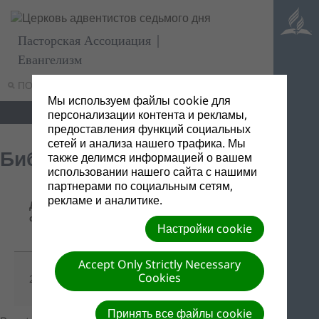
Пасторская Ассоциация |
Евангелизм
ПОИСК
МЕНЮ
Мы используем файлы cookie для
персонализации контента и рекламы,
предоставления функций социальных
сетей и анализа нашего трафика. Мы
Библейские открытия
также делимся информацией о вашем
использовании нашего сайта с нашими
партнерами по социальным сетям,
Название/
рекламе и аналитике.
Дата
Ссылка
Описание
файла
для
Настройки cookie
скачивания
Accept Only Strictly Necessary
Библейские
Cookies
21/02/2019
-
открытия
Принять все файлы cookie