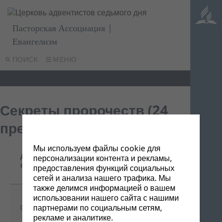
Пасторская Ассоциация |
Евангелизм
ПОИСК
МЕНЮ
Секреты пророчеств (24
презентации)
Мы используем файлы cookie для
Название/
Дата
персонализации контента и рекламы,
Ссылка для
Описание
файла
предоставления функций социальных
скачивания
сетей и анализа нашего трафика. Мы
также делимся информацией о вашем
использовании нашего сайта с нашими
Скачать все
партнерами по социальным сетям,
06/02/2017
одним архивом
-
(zip)
рекламе и аналитике.