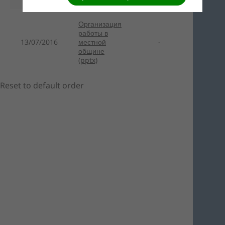
Организация
работы в
13/07/2016
местной
-
общине
(pptx)
Reset to default order