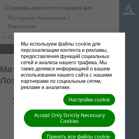
Пасторская Ассоциация |
Евангелизм
ПОИСК
МЕНЮ
Мы используем файлы cookie для
персонализации контента и рекламы,
предоставления функций социальных
сетей и анализа нашего трафика. Мы
Материалы от С.А.
также делимся информацией о вашем
использовании нашего сайта с нашими
Лозовского
партнерами по социальным сетям,
рекламе и аналитике.
Название/
Дата
Настройки cookie
Ссылка для
Описание
файла
скачивания
Accept Only Strictly Necessary
Cookies
Скачать все
13/07/2016
одним
-
файлом
Принять все файлы cookie