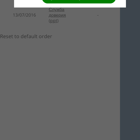
Служба
13/07/2016
доверия
-
(ppt)
Reset to default order