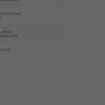
 капелланское
-
)
связи и
-
обода (ppt)
я (ppt)
-