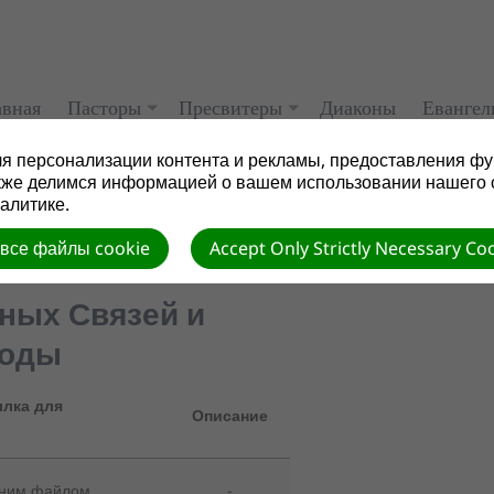
авная
Пасторы
Пресвитеры
Диаконы
Евангел
я персонализации контента и рекламы, предоставления фу
кже делимся информацией о вашем использовании нашего 
алитике.
 все файлы cookie
Accept Only Strictly Necessary Co
ых Связей и
боды
лка для
Описание
дним файлом
-