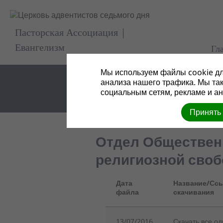
Пасторская Ассоциация |
Евангелизм
Гл
Мы используем файлы cookie дл
анализа нашего трафика. Мы та
социальным сетям, рекламе и ан
Принять
Отдел Общественн
религиозной сво
Дата
Название/Ссы
файла
скачивания
13/07/2016
Скачать все о