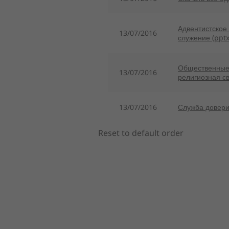
Адвентистское
13/07/2016
служение (pptx
Общественные 
13/07/2016
религиозная св
13/07/2016
Служба довери
Reset to default order