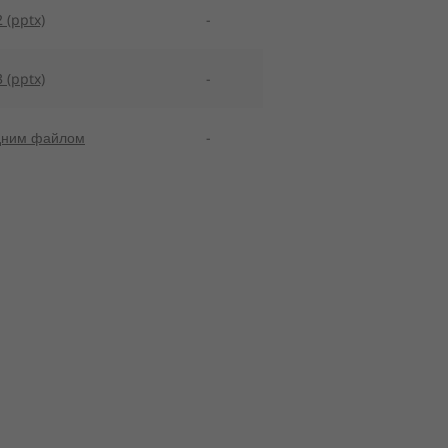
 (pptx)
-
 (pptx)
-
одним файлом
-