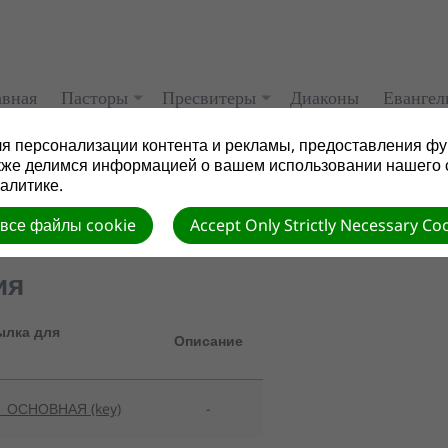
авная
Пасторы
Пресвитеры
Диаконы
Евангел
я персонализации контента и рекламы, предоставления фу
кже делимся информацией о вашем использовании нашего 
алитике.
 все файлы cookie
Accept Only Strictly Necessary Co
ия
ылка для
Описание
1 ОСНОВНАЯ (key)
-