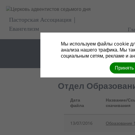
Пасторская Ассоциация |
Евангелизм
Гл
Мы используем файлы cookie дл
анализа нашего трафика. Мы та
социальным сетям, рекламе и ан
Принять
Отдел Образован
Дата
Название/Сс
файла
скачивания
13/07/2016
Образование 