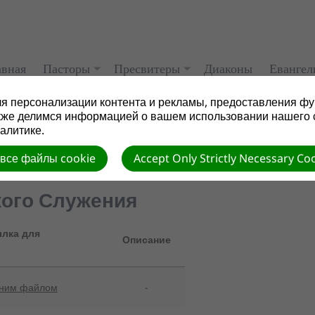
авная
Пасторы
Пресвитеры
Диаконы
Евангел
я персонализации контента и рекламы, предоставления фу
кже делимся информацией о вашем использовании нашего 
алитике.
 все файлы cookie
Accept Only Strictly Necessary Co
кого Служения
лка для
Описание
дним файлом
-