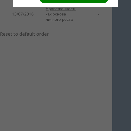
Нравственность
13/07/2016
как основа
-
личного роста
Reset to default order