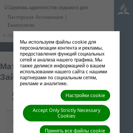
Пасторская Ассоциация |
Евангелизм
ПОИСК
МЕНЮ
Мы используем файлы cookie для
персонализации контента и рекламы,
предоставления функций социальных
сетей и анализа нашего трафика. Мы
Материалы от Д.А.
также делимся информацией о вашем
использовании нашего сайта с нашими
Зайцева
партнерами по социальным сетям,
рекламе и аналитике.
Название/
Дата
Настройки cookie
Ссылка для
Описание
файла
скачивания
Accept Only Strictly Necessary
Cookies
Скачать все
13/07/2016
-
одним файлом
Принять все файлы cookie