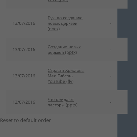
Рук. по созданию
13/07/2016
новых церквей
-
(docx)
Создание новых
13/07/2016
-
церквей (pptx)
Страсти Христовы
13/07/2016
Мел Гибсон-
-
YouTube (flv)
Что ожидают
13/07/2016
-
пасторы (pptx)
Reset to default order