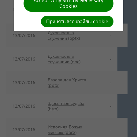
Accept Only Strictly Necessary
Благовестие в
Cookies
13/07/2016
постмодернистском
-
обществе (pptx)
Принять все файлы cookie
Духовность в
13/07/2016
-
служении (pptx)
Духовность в
13/07/2016
-
служениии (doc)
Европа для Христа
13/07/2016
-
(pptx)
Здесь твоя судьба
13/07/2016
-
(htm)
Исполняя Божью
13/07/2016
-
миссию (docx)