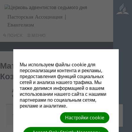
Пасторская Ассоциация |
Евангелизм
ПОИСК
МЕНЮ
Материалы от В.А.
Мы используем файлы cookie для
персонализации контента и рекламы,
Козакова
предоставления функций социальных
сетей и анализа нашего трафика. Мы
также делимся информацией о вашем
Дата
Название/Ссылка
Описание
использовании нашего сайта с нашими
файла
для скачивания
партнерами по социальным сетям,
рекламе и аналитике.
Скачать все одним
13/07/2016
-
Настройки cookie
файлом