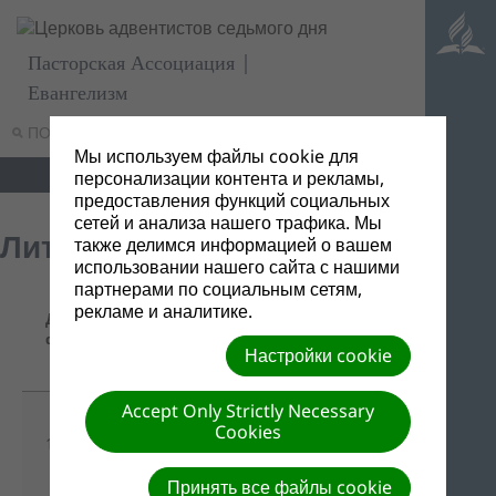
Пасторская Ассоциация |
Евангелизм
ПОИСК
МЕНЮ
Мы используем файлы cookie для
персонализации контента и рекламы,
предоставления функций социальных
сетей и анализа нашего трафика. Мы
Литания посвящения
также делимся информацией о вашем
использовании нашего сайта с нашими
партнерами по социальным сетям,
Название/
рекламе и аналитике.
Дата
Ссылка
Описание
файла
для
Настройки cookie
скачивания
Accept Only Strictly Necessary
Скачать все
Cookies
13/07/2016
одним
-
файлом
Принять все файлы cookie