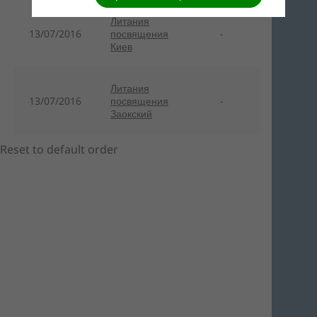
Литания
13/07/2016
посвящения
-
Киев
Литания
13/07/2016
посвящения
-
Заокский
Reset to default order