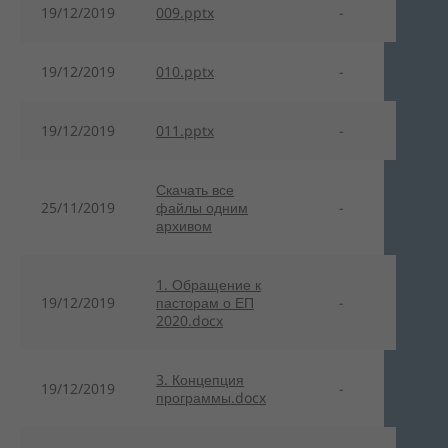
19/12/2019
009.pptx
-
19/12/2019
010.pptx
-
19/12/2019
011.pptx
-
Скачать все
25/11/2019
файлы одним
-
архивом
1. Обращение к
19/12/2019
пасторам о ЕП
-
2020.docx
3. Концепция
19/12/2019
-
программы.docx