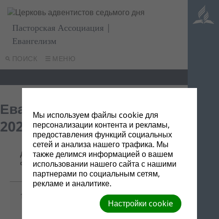
Пасторская Ассоциация |
Евангелизм
ПОИСК
МЕНЮ
Евангельская программа
Мы используем файлы cookie для
2020
персонализации контента и рекламы,
предоставления функций социальных
сетей и анализа нашего трафика. Мы
Название/
также делимся информацией о вашем
Дата
Ссылка для
Описание
файла
использовании нашего сайта с нашими
скачивания
партнерами по социальным сетям,
рекламе и аналитике.
19/12/2019
012.pptx
-
Настройки cookie