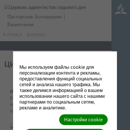
Пасторская Ассоциация |
Евангелизм
ПОИСК
МЕНЮ
ЦИТАТЫ ЭЛЛЕН УАЙТ
Мы используем файлы cookie для
персонализации контента и рекламы,
предоставления функций социальных
сетей и анализа нашего трафика. Мы
также делимся информацией о вашем
Наглядные уроки Христа, с. 49
использовании нашего сайта с нашими
Если мы любим Иисуса, мы будем жить для Него,
партнерами по социальным сетям,
приносить Ему наши благодарственные жертвы и
рекламе и аналитике.
трудиться для Него...
Настройки cookie